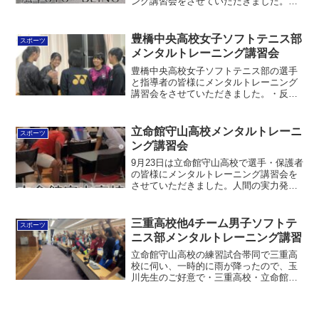
ング講習会をさせていただきました。・
人間の心の土台・心技体の技術・やり抜
く力などを扱いました。少しでも力にな
れるように応援していきます！チーム向
豊橋中央高校女子ソフトテニス部
スポーツ
けメンタルトレ...
メンタルトレーニング講習会
豊橋中央高校女子ソフトテニス部の選手
と指導者の皆様にメンタルトレーニング
講習会をさせていただきました。・反応
を変える・応援を鍛える(自分自身と他人
への応援)をテーマとして扱いました。少
しでも力になれるように、応援していき
立命館守山高校メンタルトレーニ
スポーツ
ます！！チーム向けメ...
ング講習会
9月23日は立命館守山高校で選手・保護者
の皆様にメンタルトレーニング講習会を
させていただきました。人間の実力発揮
のピラミッドを座学だけでなく、体験で
きるゲームやワークをしながら大人も子
どもも楽しく学びました。少しでも力に
三重高校他4チーム男子ソフトテ
スポーツ
なれるように応援して...
ニス部メンタルトレーニング講習
立命館守山高校の練習試合帯同で三重高
校に伺い、一時的に雨が降ったので、玉
川先生のご好意で・三重高校・立命館守
山高校・立命館高校・中京大学・東浦森
と川STCの選手の皆さんに即興で簡単な
メンタルトレーニング講習をさせていた