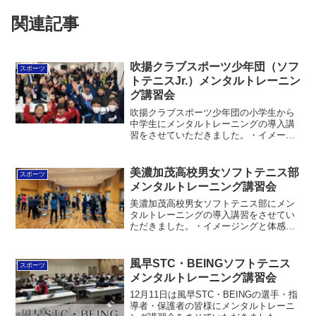
関連記事
吹揚クラブスポーツ少年団（ソフ
スポーツ
トテニスJr.）メンタルトレーニン
グ講習会
吹揚クラブスポーツ少年団の小学生から
中学生にメンタルトレーニングの導入講
習をさせていただきました。・イメージ
の力と体感ワーク・反応の速さを高める
方法・感謝と応援の力と体感ワークを扱
いました。家でトレーニングしてもらう
美濃加茂高校男女ソフトテニス部
スポーツ
ために保護者にも学んでい...
メンタルトレーニング講習会
美濃加茂高校男女ソフトテニス部にメン
タルトレーニングの導入講習をさせてい
ただきました。・イメージングと体感ワ
ーク・反応の速さを高める方法・感謝と
応援の力と体感ワークを扱いました。最
近ソフトテニスに関しては余談のネタが
風早STC・BEINGソフトテニス
スポーツ
増えすぎて、どうしても時...
メンタルトレーニング講習会
12月11日は風早STC・BEINGの選手・指
導者・保護者の皆様にメンタルトレーニ