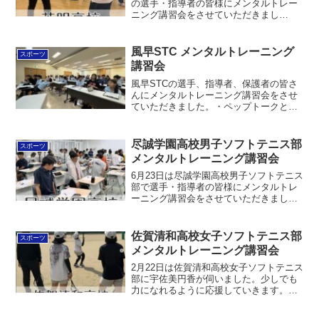
の選手・指導者の皆様にメンタルトレー
ニング講習会をさせていただきまし
た。・最低限のメンタルスキル・感謝と
使命感⬆︎の項目の体感ワークと日常での
トレーニング方法を扱いました。少しで
風早STC メンタルトレーニング
スポーツ
も力になれるように応援...
講習会
風早STCの選手、指導者、保護者の皆さ
んにメンタルトレーニング講習会をさせ
ていただきました。・ペップトークと
は・とらえかた変換・あるものに目を向
けよう・してほしい変換・承認のピラミ
ッドを扱いました。自分で自分を鼓舞す
尽誠学園高校男子ソフトテニス部
スポーツ
る、相手を励ます言葉の使...
メンタルトレーニング講習会
6月23日は尽誠学園高校男子ソフトテニス
部で選手・指導者の皆様にメンタルトレ
ーニング講習会をさせていただきまし
た。・ピーキングの基本・メンタルピー
キング・試合中の声掛けと応援を扱いま
した。少しでも力になれるように応援し
佐賀清和高校女子ソフトテニス部
スポーツ
ていきます！インターハ...
メンタルトレーニング講習会
2月22日は佐賀清和高校女子ソフトテニス
部に宇佐美円香が伺いました。少しでも
力になれるように応援していきます。弊
社の講習会・講演会を希望される方は
「お問い合わせ」からご連絡ください。