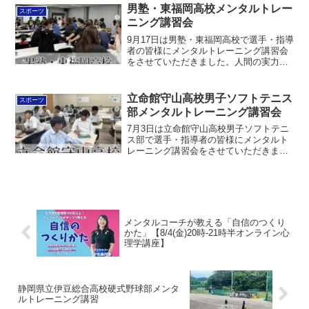
チーム向けメンタルトレーニング詳細 こ
男塾・東福岡高校メンタルトレー
スポーツ
の投稿をInstag...
ニング講習会
9月17日は男塾・東福岡高校で選手・指導
者の皆様にメンタルトレーニング講習会
をさせていただきました。人間の実力発
揮のピラミッドを座学だけでなく、体験
できるゲームやワークをしながら大人も
子どもも楽しく学びました。少しでも力
立命館守山高校男子ソフトテニス
スポーツ
になれるように応援し...
部メンタルトレーニング講習会
7月3日は立命館守山高校男子ソフトテニ
ス部で選手・指導者の皆様にメンタルト
レーニング講習会をさせていただきまし
た。・ピーキングの基本・メンタルピー
キング・試合中の声掛けと応援を扱いま
した。少しでも力になれるように応援し
ていきます！インターハ...
メンタルコーチが教える「自信のつくり
かた」【8/4(金)20時-21時半オンライン心
理学講座】
静岡県立伊豆総合高校硬式野球部メンタ
ルトレーニング講習