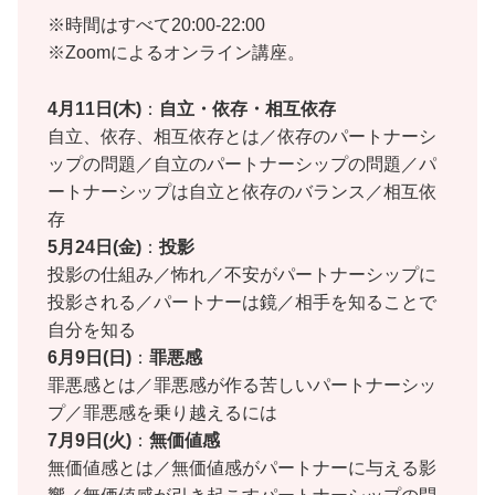
※時間はすべて20:00-22:00
※Zoomによるオンライン講座。
4月
11日(木)
：
自立・依存・相互依存
自立、依存、相互依存とは／依存のパートナーシ
ップの問題／自立のパートナーシップの問題／パ
ートナーシップは自立と依存のバランス／相互依
存
5月
24日(金)
：
投影
投影の仕組み／怖れ／不安がパートナーシップに
投影される／パートナーは鏡／相手を知ることで
自分を知る
6月
9日(日)
：
罪悪感
罪悪感とは／罪悪感が作る苦しいパートナーシッ
プ／罪悪感を乗り越えるには
7月9日(火)
：
無価値感
無価値感とは／無価値感がパートナーに与える影