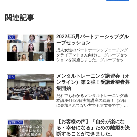
関連記事
2022年5月パートナーシップグル
個人
ープセッション
成人女性のパートナーシップコーチング
クライアントさん向けに、グループセッ
ションを実施しました。グループセッシ
ョンの良いところは、自分と似たような
状況の方の話を聞いて安心感が得られる
こと、アドバイスを客観的に聞けるこ
メンタルトレーニング講習会（オ
個人
と、などたくさんあります。...
ンライン）第２弾！受講希望者募
集開始
だれでもわかるメンタルトレーニング基
本講座4月29日実施講座の続編！（29日
に参加されてない方でも大丈夫です）お
申し込みはこちらはじめに「メンタルト
レーニングって、特別な人がやるものじ
ゃないの？」「子どもが気分の波で動け
【お客様の声】「自分が楽にな
お客様の声
ないとき、どう声をか...
る・幸せになる」ための離婚を決
断することができました。