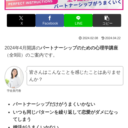
X
Facebook
LINE
コピー
2024.02.08
2024.04.22
2024年4月開講の
パートナーシップのための心理学講座
（全9回）のご案内です。
皆さんはこんなことを感じたことはありませ
んか？
宇佐美円香
パートナーシップだけがうまくいかない
いつも同じパターンを繰り返して恋愛がダメになっ
てしまう
婚活がうまくいかない