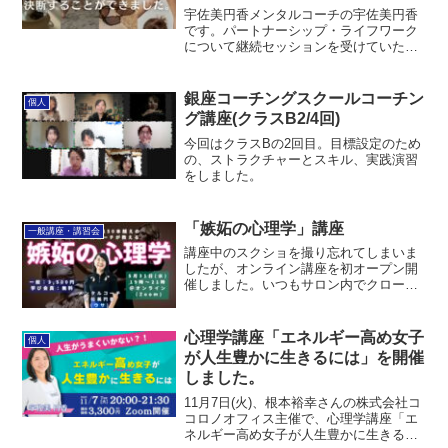
宇佐美円香メンタルコーチの宇佐美円香
です。パートナーシップ・ライフワーク
について継続セッションを受けていた方
のお客様の声をご紹介します。お客様の
声セッションを受ける前はどんな状態で
したか？Mさん夫から離婚宣告をされ、
銀座コーチングスクールコーチン
個人
別居しながら修復を目指し...
グ講座(クラスB2/4回)
今回はクラスBの2回目。目標設定のため
の、ストラクチャーとスキル、実践演習
をしました。
「嫉妬の心理学」講座
一般講座・講習会
講座中のスクショを撮り忘れてしまいま
したが、オンライン講座を初オープン開
催しました。いつもサロン内でクローズ
ドでやっていたので。アーカイブ受講を
含めて30名ほどの方にお申し込みいただ
き、リアタイ参加も20名ほど。楽しくや
心理学講座「エネルギー高め女子
個人
らせていただきました...
が人生豊かに生きるには」を開催
しました。
11月7日(火)、根本裕幸さんの株式会社コ
コロノオフィス主催で、心理学講座「エ
ネルギー高め女子が人生豊かに生きるに