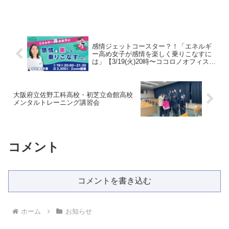
は」を開催しました。私の講座は常にア
ーカイブ受講される方が非常に多く、リ
アルタイム参加は少なめなのですが、今
回お申し込み人数は...
感情ジェットコースター？！「エネルギ
ー高め女子が感情を楽しく乗りこなすに
は」【3/19(火)20時〜ココロノオフィス主
催心理学講座】
大阪府立佐野工科高校・初芝立命館高校
メンタルトレーニング講習会
コメント
コメントを書き込む
ホーム
お知らせ