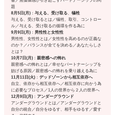
響／無価値感が引き起こすパートナーシップの問
題
8月
5日(月)
：
与える、受け取る
、
犠牲
与える、受け取るとは／犠牲、取引、コントロー
ル／与える、受け取るの循環を作る為に
9月
9日(月)
：
男性性と女性性
男性性、女性性とは／女性性を高めるのが正義な
のか？／バランスが全てを決める／あなたらしさ
とは？
10月
7日(月)
：
親密感への怖れ
親密感への怖れとは／幸せなパートナーシップを
妨げる原因／親密感への怖れを乗り越える為に
11月
11日(火)
：
デッドゾーンから相互依存へ
自立、依存から相互依存へ／相互依存に向かう為
に必要なプロセス／1人の世界から２人の世界へ
12月
9日(月)
：
アンダーグラウンド
アンダーグラウンドとは／アンダーグラウンドと
自分の統合／自分をゆるす、相手をゆるす／愛す