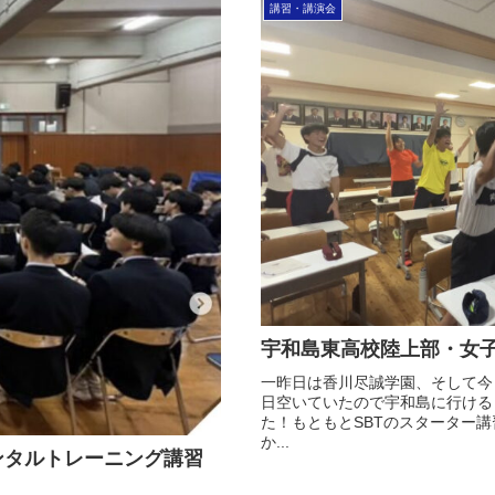
講習・講演会
宇和島東高校陸上部・女
一昨日は香川尽誠学園、そして今
日空いていたので宇和島に行ける
た！もともとSBTのスターター
か...
ンタルトレーニング講習