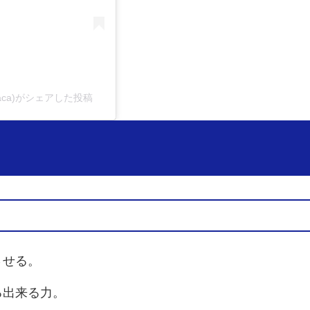
aca)がシェアした投稿
させる。
る出来る力。