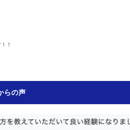
！
す！！
からの声