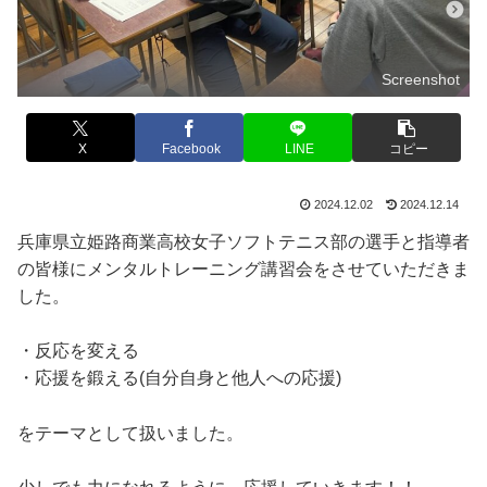
Screenshot
X
Facebook
LINE
コピー
2024.12.02
2024.12.14
兵庫県立姫路商業高校女子ソフトテニス部の選手と指導者
の皆様にメンタルトレーニング講習会をさせていただきま
した。
・反応を変える
・応援を鍛える(自分自身と他人への応援)
をテーマとして扱いました。