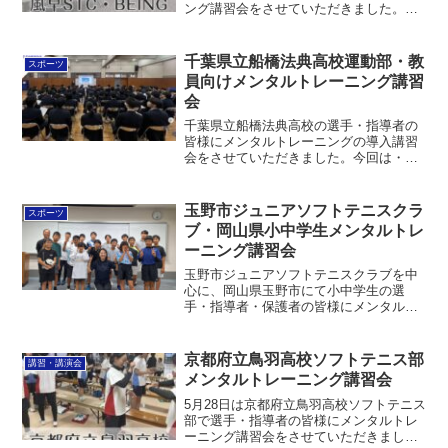
ング講習会をさせていただきました。・
人間の心の土台・心技体の技術・やり抜
く力などを扱いました。少しでも力にな
れるように応援していきます！チーム向
千葉県立船橋法典高校運動部・教
スポーツ
けメンタルトレ...
員向けメンタルトレーニング講習
会
千葉県立船橋法典高校の選手・指導者の
皆様にメンタルトレーニングの導入講習
会をさせていただきました。今回は・信
じる力・乗り越える力・感謝と応援の力
をワークを交えて扱いました。少しでも
力になれるように、応援していきま
玉野市ジュニアソフトテニスクラ
スポーツ
す！！チーム向けメンタルトレ...
ブ・岡山県小中学生メンタルトレ
ーニング講習会
玉野市ジュニアソフトテニスクラブを中
心に、岡山県玉野市にて小中学生の選
手・指導者・保護者の皆様にメンタルト
レーニング講習会をさせていただきまし
た。・自信を築き上げる・本番で使える
メンタルスキル・団結力を高めるを扱い
京都府立鳥羽高校ソフトテニス部
講習・講演会
ました。少しでも力になれる...
メンタルトレーニング講習会
5月28日は京都府立鳥羽高校ソフトテニス
部で選手・指導者の皆様にメンタルトレ
ーニング講習会をさせていただきまし