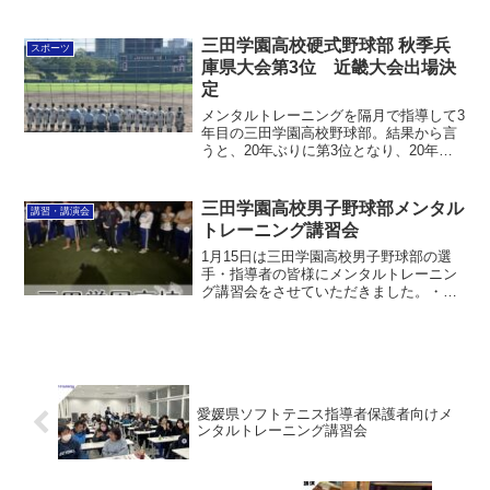
た。・人間の実力発揮(人間力・団結力・
モチベーション・フィジカルコンディシ
ョニングなど)・自信を作る方法・信じる
三田学園高校硬式野球部 秋季兵
スポーツ
力⬆︎の項目の体感...
庫県大会第3位 近畿大会出場決
定
メンタルトレーニングを隔月で指導して3
年目の三田学園高校野球部。結果から言
うと、20年ぶりに第3位となり、20年ぶ
りに近畿大会に出場します！ベスト8に入
ること自体が20年ぶりとのことで、大快
挙です。1回戦vs琴丘 9-02回戦vs高砂
三田学園高校男子野球部メンタル
講習・講演会
6-...
トレーニング講習会
1月15日は三田学園高校男子野球部の選
手・指導者の皆様にメンタルトレーニン
グ講習会をさせていただきました。・自
己理解と他者理解・コミュニケーション
トレーニング・チームビルディングをテ
ーマとして実際に身体を動かしてトレー
ニングを行いました。少...
愛媛県ソフトテニス指導者保護者向けメ
ンタルトレーニング講習会