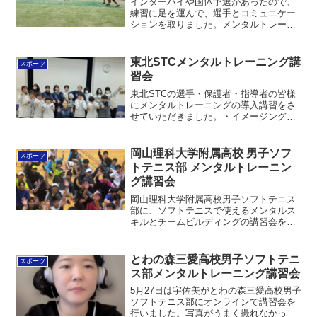
インターハイや国体予選があったので、
練習に足を運んで、選手とコミュニケー
ションを取りました。メンタルトレーニ
ング講習だけでなく、選手同士のコミュ
ニケーションや指導者と選手の間を繋ぐ
こともサポートしています。個々の選手
東北STCメンタルトレーニング講
スポーツ
のカウンセリングやコーチ...
習会
東北STCの選手・保護者・指導者の皆様
にメンタルトレーニングの導入講習をさ
せていただきました。・イメージングと
体感ワーク・反応の速さを高める方法・
感謝と応援の力と体感ワークを扱いまし
た。小中学生は特に家での教育が大切な
岡山理科大学附属高校 男子ソフ
スポーツ
ので、保護者の皆さんに...
トテニス部 メンタルトレーニン
グ講習会
岡山理科大学附属高校男子ソフトテニス
部に、ソフトテニスで使えるメンタルス
キルとチームビルディングの講習会をさ
せていただきました。※動画はレクリエ
ーションの動画も入っています。・自己
理解と他者理解・心理的コンディショニ
とわの森三愛高校男子ソフトテニ
スポーツ
ング・注意集中スキルなど...
ス部メンタルトレーニング講習会
5月27日は宇佐美がとわの森三愛高校男子
ソフトテニス部にオンラインで講習会を
行いました。写真がうまく撮れなかった