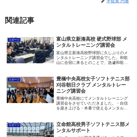
宇佐美 円香
関連記事
富山県立新湊高校 硬式野球部 メ
スポーツ
ンタルトレーニング講習会
富山県立新湊高校野球部に久しぶりのメ
ンタルトレーニング講習会でした。和歌
山に合宿に来るとのことで、急遽和歌山
で実施しました。・メンタルトレーニン
グとは・イメージの力とパフォーマンス
の変化・日頃の生活とスポーツメンタル
豊橋中央高校女子ソフトテニス部
スポーツ
の関連性・反応の速さを高...
刈谷朝日クラブ メンタルトレー
ニング講習会
豊橋中央高校にてメンタルトレーニング
講習会をさせていただきました。・自信
を築き上げる・本番で使えるメンタルス
キル・団結力を高めるを扱いました。保
護者の方々にもお越しいただき、家庭で
できることもたくさん話をさせていただ
立命館高校男子ソフトテニス部メ
スポーツ
けました。ありがたいです...
ンタルサポート