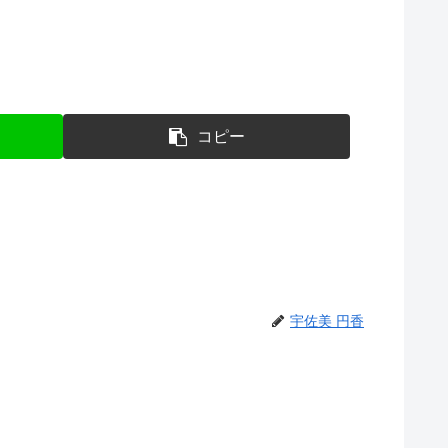
コピー
宇佐美 円香