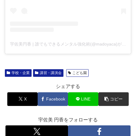
宇佐美円香 | 誰でもできるメンタル強化術(@madoyaca)がシェアした投稿
学校・企業
講習・講演会
こども園
シェアする
X
Facebook
LINE
コピー
宇佐美 円香をフォローする