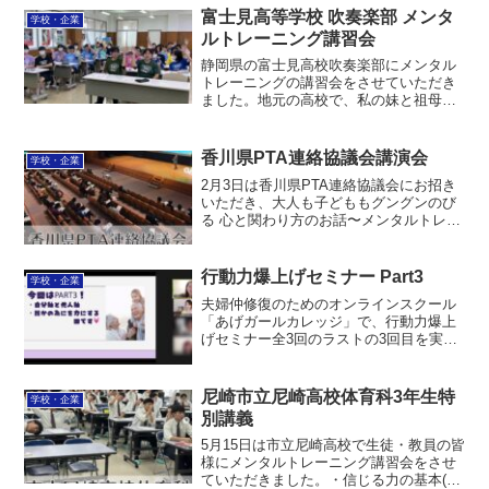
けサービス詳細 この投稿をInstagramで
富士見高等学校 吹奏楽部 メンタ
学校・企業
見る 宇佐美...
ルトレーニング講習会
静岡県の富士見高校吹奏楽部にメンタル
トレーニングの講習会をさせていただき
ました。地元の高校で、私の妹と祖母、
そして中学時代の元ペアが通っていた高
校でもあります。顧問は私と妹が中学時
代音楽を教わった先生です。・イメージ
香川県PTA連絡協議会講演会
学校・企業
の力と体感ワーク・反応の...
2月3日は香川県PTA連絡協議会にお招き
いただき、大人も子どももグングンのび
る 心と関わり方のお話〜メンタルトレー
ニングの観点からという題目で講演会を
させていただきました。過保護の境界
線、レジリエンスを育む方法人間関係の
行動力爆上げセミナー Part3
学校・企業
考え方捉え方などにつ...
夫婦仲修復のためのオンラインスクール
「あげガールカレッジ」で、行動力爆上
げセミナー全3回のラストの3回目を実施
しました。・自分軸・他人軸・誰かのた
めにが大きな力になるという自分のいろ
んな場での学びをハイブリッドにしたよ
尼崎市立尼崎高校体育科3年生特
学校・企業
うなコンテンツでした。...
別講義
5月15日は市立尼崎高校で生徒・教員の皆
様にメンタルトレーニング講習会をさせ
ていただきました。・信じる力の基本(セ