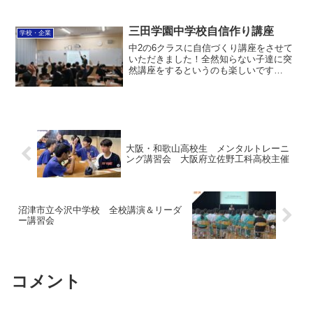
ルフトーク・イメージング)・乗り越える
力の基本(リラクセーション・サイキング
アップ・集中技法)・感謝と応援の力(使命
三田学園中学校自信作り講座
学校・企業
感)⬆︎の...
中2の6クラスに自信づくり講座をさせて
いただきました！全然知らない子達に突
然講座をするというのも楽しいです
ね。・自分の強み価値を見る・相手の強
み価値を見る→これが自信を作り、信頼
を作る・人は感情に支配されている→感
情が動くものを知ることが大...
大阪・和歌山高校生 メンタルトレーニ
ング講習会 大阪府立佐野工科高校主催
沼津市立今沢中学校 全校講演＆リーダ
ー講習会
コメント