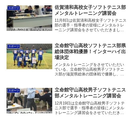
た。少しでも力になれるように応援して
いきます！チーム向けメンタルトレーニ
佐賀清和高校女子ソフトテニス部
スポーツ
ング詳細 この投稿を...
メンタルトレーニング講習会
11月8日は佐賀清和高校女子ソフトテニス
部の選手・指導者の皆様にメンタルトレ
ーニング講習会をさせていただきまし
た。・メンタルトレーニングとは・自分
のタイプや特徴を知る・自分の役割を知
るをタイプ分け診断やワークをしながら
立命館守山高校ソフトテニス部県
スポーツ
扱いました。少しでも力...
総体団体戦優勝！インターハイ出
場決定
メンタルトレーニングをさせていただい
ている、立命館守山高校男子ソフトテニ
ス部が滋賀県総体の団体戦で優勝し、イ
ンターハイ出場を決めました！準決勝、
決勝とハラハラドキドキでしたが、競り
勝って優勝できてよかったです！！！
立命館守山高校男子ソフトテニス
スポーツ
View this po...
部メンタルトレーニング講習会
12月19日は立命館守山高校男子ソフトテ
ニス部で選手・指導者の皆様にメンタル
トレーニング講習会をさせていただきま
した。・集中とは・集中する力の種類・
集中トレーニングなどを扱いました。少
しでも力になれるように応援していきま
す！チーム向けメンタ...