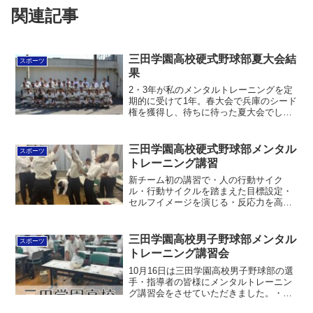
関連記事
三田学園高校硬式野球部夏大会結
スポーツ
果
2・3年が私のメンタルトレーニングを定
期的に受けて1年。春大会で兵庫のシード
権を獲得し、待ちに待った夏大会でし
た。結果から言うと、14年ぶりに5回戦進
出を決め、兵庫県ベスト16！最後まで粘
り強く戦ってくれました。ベスト8がけの
三田学園高校硬式野球部メンタル
スポーツ
試合も、あと一...
トレーニング講習
新チーム初の講習で・人の行動サイク
ル・行動サイクルを踏まえた目標設定・
セルフイメージを演じる・反応力を高め
る必要性・本気で愉しむ、悔しがる・自
分でテンションを高める練習などを扱い
ました。中高一貫校なので、高校で野球
三田学園高校男子野球部メンタル
スポーツ
をしたい中学生も参加し、楽...
トレーニング講習会
10月16日は三田学園高校男子野球部の選
手・指導者の皆様にメンタルトレーニン
グ講習会をさせていただきました。・心
技体の技術・やり抜く力などを扱いまし