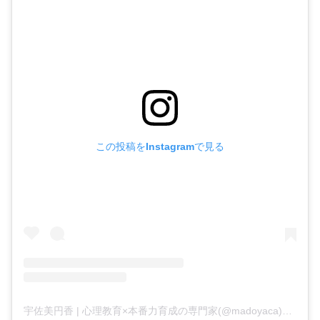
この投稿をInstagramで見る
宇佐美円香 | 心理教育×本番力育成の専門家(@madoyaca)がシェアした投稿