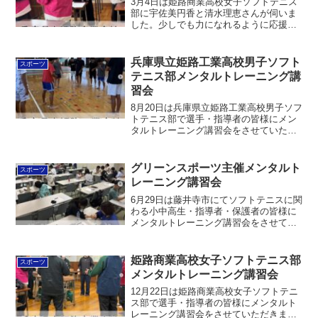
3月4日は姫路商業高校女子ソフトテニス
部に宇佐美円香と清水理恵さんが伺いま
した。少しでも力になれるように応援し
ていきます！チーム向けメンタルトレー
ニング詳細 この投稿をInstagramで見る
宇佐美円香 | 心理教育×本番力育成の専門
兵庫県立姫路工業高校男子ソフト
スポーツ
家(...
テニス部メンタルトレーニング講
習会
8月20日は兵庫県立姫路工業高校男子ソフ
トテニス部で選手・指導者の皆様にメン
タルトレーニング講習会をさせていただ
きました。・自己理解と他者理解・コミ
ュニケーショントレーニング・チームビ
ルディングをテーマとして実際に身体を
グリーンスポーツ主催メンタルト
スポーツ
動かしてトレーニング...
レーニング講習会
6月29日は藤井寺市にてソフトテニスに関
わる小中高生・指導者・保護者の皆様に
メンタルトレーニング講習会をさせてい
ただきました。・集中力を高める技術・
雑念を振り払う技術⬆︎の項目の体感ワー
クと日常でのトレーニング方法を扱いま
姫路商業高校女子ソフトテニス部
スポーツ
した。少しでも力に...
メンタルトレーニング講習会
12月22日は姫路商業高校女子ソフトテニ
ス部で選手・指導者の皆様にメンタルト
レーニング講習会をさせていただきまし