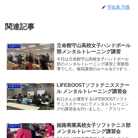
宇佐美 円香
関連記事
立命館守山高校女子ハンドボール
スポーツ
部メンタルトレーニング講習
今日は立命館守山高校女子ハンドボール
部のメンタルトレーニング講習と実践指
導でした。毎回講習のルールを1つずつ追
加していくのですが、今日ついに全ての
ルールを追加。講習の前後での気持ちと
身体の変化を確認しながら、インハイ予
LIFEBOOSTソフトテニススクー
スポーツ
選までのチームづくりや...
ル メンタルトレーニング講習会
松口さんが運営するLIFEBOOSTソフト
テニススクールにてメンタルトレーニン
グの講習会を行いました。・アスリート
の実力発揮ピラミッド・心理的コンディ
ショニング→あがりさがりの身体からの
対処→あがりさがりの心からの対処・ソ
姫路商業高校女子ソフトテニス部
スポーツ
フトテニスで気が緩...
メンタルトレーニング講習会