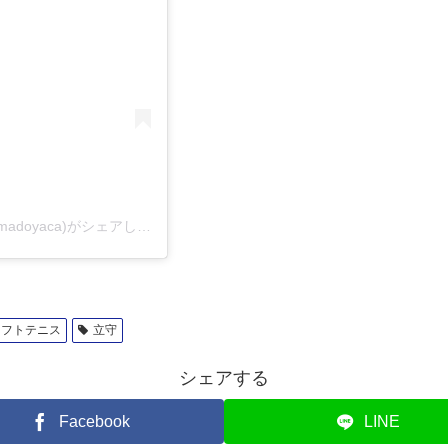
宇佐美円香 | メンタルコーチ＆トレーナー・研修講師(@madoyaca)がシェアした投稿
ソフトテニス
立守
シェアする
Facebook
LINE