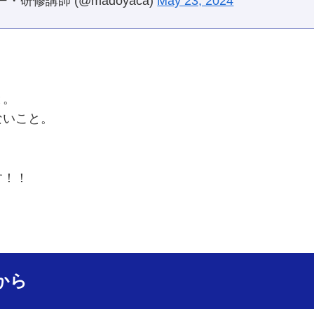
研修講師 (@madoyaca)
May 23, 2024
と。
ないこと。
す！！
から