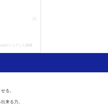
aca)がシェアした投稿
させる。
る出来る力。