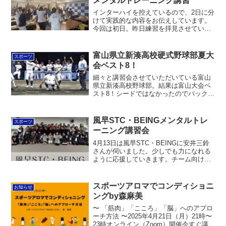
メンタルトレーニング講習
インターハイを控えているので、2日に分
けて実践的な内容をお伝えしています。
今回は初日。昨日練習を拝見させていた
だいて、今日は講習の場作りをしつつ
「自信を築き上げる方法」というテーマ
で講習。・長期的自信の作り方・短期的
富山県立新湊高校硬式野球部夏大
スポーツ
瞬発的自信の作り方・いい...
会ベスト8！
細々と講習会させていただいている富山
県立新湊高校野球部。結果は富山大会ベ
スト8！シードではなかったのでパックか
ら勝ち上がって行きました。応援には行
けませんでしたが、ライブで観て応援し
ていました。高岡商業が初戦敗退など、
風早STC・BEINGメンタルトレ
スポーツ
野球って何があるか本当...
ーニング講習会
4月13日は風早STC・BEINGに安井三鈴
さんが伺いました。少しでも力になれる
ように応援していきます。チーム向けメ
ンタルトレーニング詳細 この投稿を
Instagramで見る 宇佐美円香 | 心理教育×
本番力育成の専門家(@madoyaca...
スポーツアロマでコンディショニ
お知らせ
ングby森麻美
〜 「筋肉」「こころ」「脳」へのアプロ
ーチ方法 〜2025年4月21日（月）21時〜
23時オンライン（Zoom）開催今すぐ講座