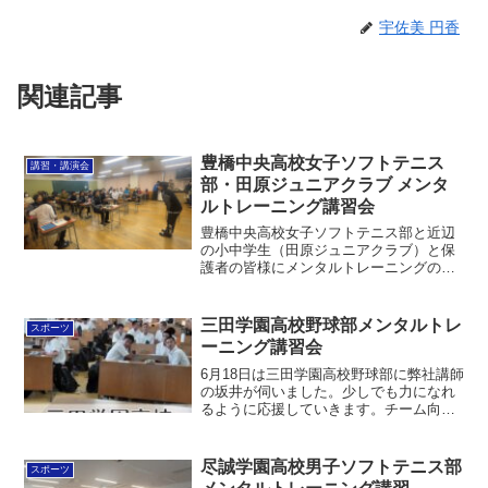
宇佐美 円香
関連記事
豊橋中央高校女子ソフトテニス
講習・講演会
部・田原ジュニアクラブ メンタ
ルトレーニング講習会
豊橋中央高校女子ソフトテニス部と近辺
の小中学生（田原ジュニアクラブ）と保
護者の皆様にメンタルトレーニングの導
入講習をさせていただきました。・イメ
ージングと体感ワーク・反応の速さを高
める方法・感謝と応援の力と体感ワーク
三田学園高校野球部メンタルトレ
スポーツ
を扱いました。最近女子の...
ーニング講習会
6月18日は三田学園高校野球部に弊社講師
の坂井が伺いました。少しでも力になれ
るように応援していきます。チーム向け
メンタルトレーニング詳細 この投稿を
Instagramで見る 宇佐美円香 | 心理教育×
本番力育成の専門家(@madoyaca)...
尽誠学園高校男子ソフトテニス部
スポーツ