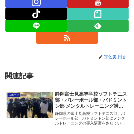
宇佐美 円香
関連記事
静岡富士見高等学校ソフトテニス
スポーツ
部・バレーボール部・バドミント
ン部 メンタルトレーニング講習
会
静岡県の富士見高校ソフトテニス部、バ
レーボール部、バドミントン部にメンタ
ルトレーニングの導入講習をさせていた
だきました。実は地元の高校で、私の妹
と祖母、そして中学時代の元ペアが通っ