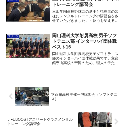
でいただけました。小中学...
トレーニング講習会
三田学園高校野球部の選手と指導者の皆
様にメンタルトレーニングの講習会をさ
せていただきました。・反応を変える表
情管理、アイコントロール、呼吸法、普
段の生活で認知のトレーニングをする方
法など・応援を鍛える(自分自身と他人へ
岡山理科大学附属高校 男子ソフ
スポーツ
の応援)自分で自分を励...
トテニス部 インターハイ団体戦
ベスト16
岡山理科大学附属高校男子ソフトテニス
部のインターハイ団体戦結果です。立命
館守山高校の帯同のため、理大の子たち
の試合は観に行けなかったのですが、同
じ会場にいたので選手たちとはコミュニ
ケーションをとることができました。今
後も少しでも力になれるよ...
立命館高校主催一般講習会（ソフトテニ
ス）
LIFEBOOSTアスリートクラスメンタル
トレーニング講習会