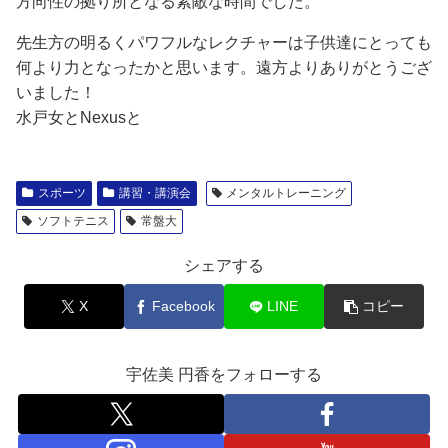
方向性の拠り所となる素敵な時間でした。
先生方の明るくパワフルなレクチャーは子供達にとっても
何より力となったかと思います。遠方よりありがとうござ
いました！
水戸女とNexusと
スポーツ
講習・講演会
メンタルトレーニング
ソフトテニス
常盤大
シェアする
X
Facebook
LINE
コピー
宇佐美 円香をフォローする