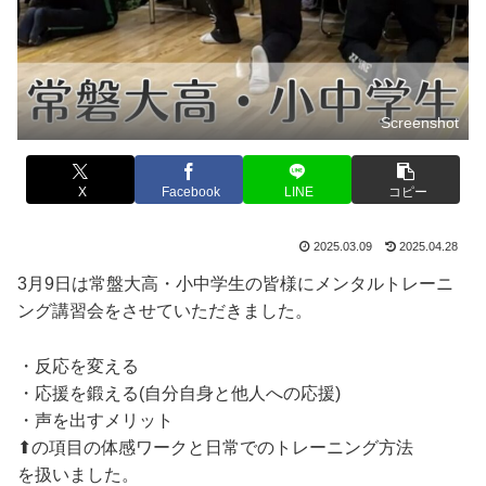
Screenshot
X
Facebook
LINE
コピー
2025.03.09
2025.04.28
3月9日は常盤大高・小中学生の皆様にメンタルトレーニ
ング講習会をさせていただきました。
・反応を変える
・応援を鍛える(自分自身と他人への応援)
・声を出すメリット
⬆︎の項目の体感ワークと日常でのトレーニング方法
を扱いました。