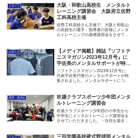
ていた高校でもあります。・イメージの
大阪・和歌山高校生 メンタルト
スポーツ
力と体感ワーク・反応の速...
レーニング講習会 大阪府立佐野
工科高校主催
佐野工科高校さん主催で、大阪と和歌山
の高校生の選手・指導者の皆様にメンタ
ルトレーニングの基礎講習会をさせてい
ただきました。・信じる力・乗り越える
力・感謝と応援の力をテーマに基礎から
実践まで浅く広く扱いました。少しでも
【メディア掲載】雑誌『ソフトテ
お知らせ
力になれるように、応援し...
ニスマガジン2023年12月号』に
宇佐美のメンタルサポートが特集
されました
ソフトテニスマガジン2023年12月号に、
代表宇佐美円香のメンタルサポートが特
集されました。メンタルサポートについ
てはこちら この投稿をInstagramで見る
宇佐美円香 | メンタルコーチ・トレーナ
ー(@madoyaca)がシェアした投...
吹揚クラブスポーツ少年団メンタ
講習・講演会
ルトレーニング講習会
吹揚クラブスポーツ少年団の小学生から
中学生にメンタルトレーニング講習会を
させていただきました。・自信を築き上
げる・本番で使えるメンタルスキル・団
結力を高めるを扱いました。家でトレー
ニングしてもらうために保護者にも学ん
三田学園高校硬式野球部メンタル
スポーツ