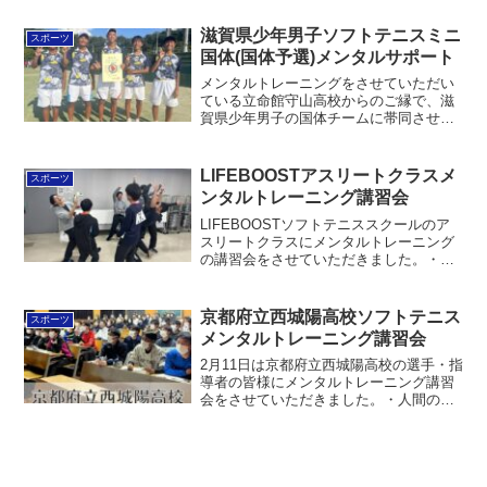
木・埼玉・東京など）や愛知・岐阜から
もお越しいただきありがとうございまし
滋賀県少年男子ソフトテニスミニ
スポーツ
た。人間の実力発揮の...
国体(国体予選)メンタルサポート
メンタルトレーニングをさせていただい
ている立命館守山高校からのご縁で、滋
賀県少年男子の国体チームに帯同させて
いただきました。試合の合間や前後のケ
アも大切ではあります、試合中の応援の
言葉がかなり大事であると再確認した大
LIFEBOOSTアスリートクラスメ
スポーツ
会でした。結果は3位でし...
ンタルトレーニング講習会
LIFEBOOSTソフトテニススクールのア
スリートクラスにメンタルトレーニング
の講習会をさせていただきました。・反
応の速さを高める方法・感謝と応援の力
と体感ワークを扱いました。質問では、
大会前のルーティンやメンタルリハーサ
京都府立西城陽高校ソフトテニス
スポーツ
ルの話、チームビル...
メンタルトレーニング講習会
2月11日は京都府立西城陽高校の選手・指
導者の皆様にメンタルトレーニング講習
会をさせていただきました。・人間の心
の土台・心技体の技術・やり抜く力など
を扱いました。少しでも力になれるよう
に応援していきます！チーム向けメンタ
ルトレーニング詳細 ...