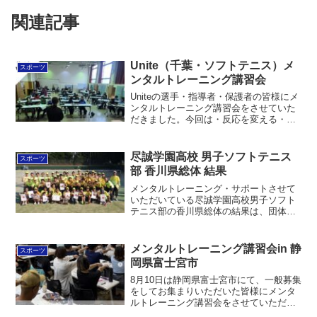
関連記事
Unite（千葉・ソフトテニス）メ
スポーツ
ンタルトレーニング講習会
Uniteの選手・指導者・保護者の皆様にメ
ンタルトレーニング講習会をさせていた
だきました。今回は・反応を変える・自
分と他人を応援するをワークを交えて扱
いました。少しでも力になれるように、
応援していきます！！チーム向けメンタ
尽誠学園高校 男子ソフトテニス
スポーツ
ルトレーニング詳細...
部 香川県総体 結果
メンタルトレーニング・サポートさせて
いただいている尽誠学園高校男子ソフト
テニス部の香川県総体の結果は、団体
戦 優勝個人戦優勝 坂口小山準優勝
内田宮田3位 米川豊田・大門守谷ベスト
8 福岡石田・塚本笹川・塚本丸田・亀安
メンタルトレーニング講習会in 静
スポーツ
諏訪部でした。少しでも...
岡県富士宮市
8月10日は静岡県富士宮市にて、一般募集
をしてお集まりいただいた皆様にメンタ
ルトレーニング講習会をさせていただき
ました。静岡県内だけでなく、関東（栃